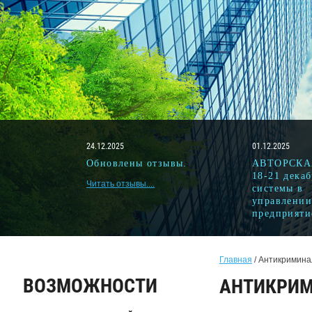
24.12.2025
01.12.2025
Обновлены отзывы.
АВТОРСКА
18-21 дека
Читать отзывы....
системы в
управлени
предприяти
Главная
 / Антикримина
ВОЗМОЖНОСТИ
АНТИКРИ